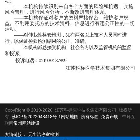
动。
——
本
机构
持续识别来自各个方面的风险和机遇，实施
风险管理，进行风险分析，不断改进管理体系。
——
本
机构
保证对客户的资料严格保密，维护客户权
益。不利用委托方的技术资料、信息进行有违公正性的一切
活动。
——
对仲裁性
检验检测
，须有两名以上
技术人员
同时进
行，以保证
检验检测
结果的公正、准确。
——
本
机构
诚恳接受
机构
、社会各方
以及监管机构
的监督
和投诉。
投诉电话：
0519-83587899
江苏科标医学技术集团有限公司
CopyRight © 2019-2026 江苏科标医学技术集团有限公司 版权所
有
苏ICP备2022048418号-1
网站地图
所有标签
免责声明
中环互
联网
常州网站建设
友情链接：
无尘洁净室检测