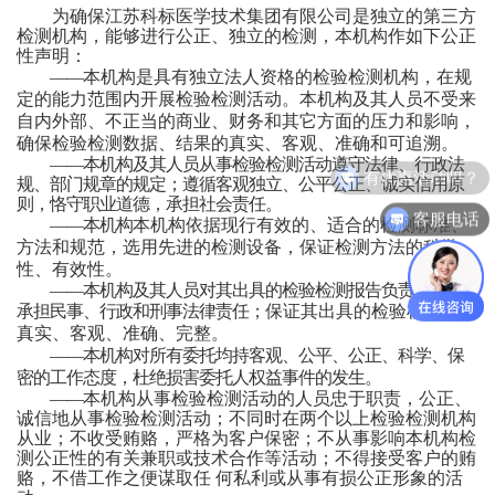
为确保
江苏科标医学技术集团有限公司
是独立的
第三方
检测机构，能够进行公正、独立的检测，本
机构
作如下公正
性声明：
——
本机构是具有独立法人资格的
检验
检测机构，在规
定的
能力
范围内开展
检验
检测
活动
。
本机构及其人员不受来
自内外部、不正当的商业、财务和其它方面的压力和影响，
确保检验检测数据、结果的真实、客观、准确和可追溯。
——
本机构及其人员从事检验检测活动遵守法律、行政法
有优惠活动吗？
规、部门规章的规定；遵循客观独立、公平公正、诚实信用原
则，恪守职业道德，承担社会责任。
客服电话
——
本
机构
本
机构
依据现行有效的
、适合的
检测
标准、
方法和
规范，选用先进的检测设备，保证检测方法的科学
性
、有效性
。
——
本机构及其人员对其出具的检验检测报告负责，依法
承担民事、行政和刑事法律责任；
保证
其出具的检验检测报告
真实、客观、准确、完整
。
——
本
机构
对所有委托均持客观、公平、公正、科学、保
密的工作态度，杜绝损害委托人权益事件的发生。
——
本
机构
从事检验检测活动的
人员
忠于职责
，
公正、
诚信地从事检验检测活动
；
不同时在两个以上检验检测机构
从业；
不收受贿赂，严格为客户保密
；
不从事影响本
机构
检
测公正性的有关兼职或技术合作等活动
；
不得接受客户的贿
赂，不借工作之便谋取任
.
何私利或从事有损公正形象的活